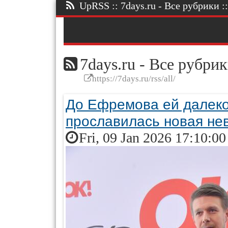
UpRSS :: 7days.ru - Все рубрики ::
7days.ru - Все рубри
https://7days.ru/rss/all/
До Ефремова ей далеко
прославилась новая не
Fri, 09 Jan 2026 17:10:0