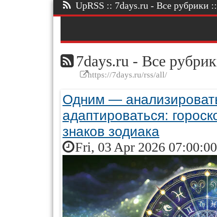
UpRSS :: 7days.ru - Все рубрики ::
7days.ru - Все рубри
https://7days.ru/rss/all/
Одним — анализировать
адаптироваться: гороск
знаков зодиака
Fri, 03 Apr 2026 07:00:0