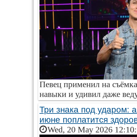
Певец применил на съёмк
навыки и удивил даже вед
Три знака под ударом: а
июне поплатится здоро
Wed, 20 May 2026 12:10